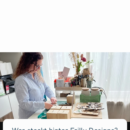
V
€5
50
Von
o
n
€
5
,
5
0