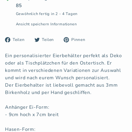
85
Gewöhnlich fertig in 2 - 4 Tagen
Ansicht speichern Informationen
Auf
Auf
Auf
Teilen
Teilen
Pinnen
Facebook
Twitter
Pinterest
teilen
twittern
pinnen
Ein personalisierter Eierbehälter perfekt als Deko
oder als Tischplätzchen für den Ostertisch. Er
kommt in verschiedenen Variationen zur Auswahl
und wird nach eurem Wunsch personalisiert.
Der Eierbehalter ist liebevoll gemacht aus 3mm
Birkenholz und per Hand geschliffen.
Anhänger Ei-Form:
- 9cm hoch x 7cm breit
Hasen-Form: