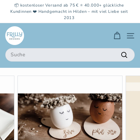
Direkt
📦 kostenloser Versand ab 75 € ⭐️ 40.000+ glückliche
zum
Kundinnen ❤️ Handgemacht in Hilden – mit viel Liebe seit
Pause
2013
Inhalt
Diashow
F
Seite
r
i
Search
l
Suche
l
y
d
e
s
i
g
n