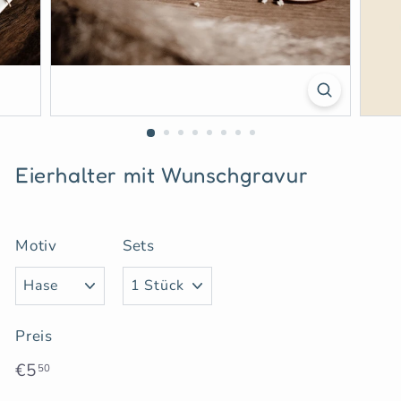
s
Eierhalter mit Wunschgravur
Motiv
Sets
Preis
Normaler
€5,50
€5
50
Preis